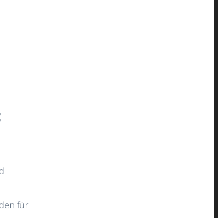
t
nd
den für